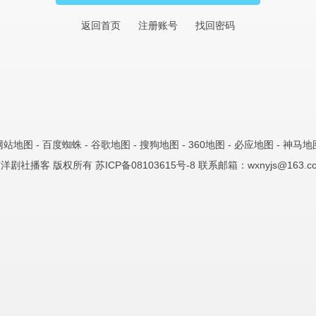
返回首页
注册账号
找回密码
网站地图
-
百度蜘蛛
-
谷歌地图
-
搜狗地图
-
360地图
-
必应地图
-
神马地
洋剧社播客 版权所有
苏ICP备08103615号-8
联系邮箱：
wxnyjs@163.c